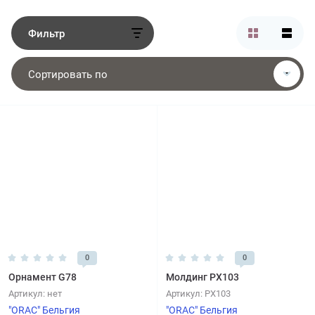
Фильтр
Сортировать по
0
0
Орнамент G78
Молдинг PX103
Артикул:
нет
Артикул:
PX103
"ORAC" Бельгия
"ORAC" Бельгия