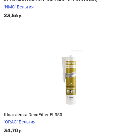
"NMC" Бельгия
23,56
р.
Шпатлёвка DecoFiller FL350
"ORAC" Бельгия
34,70
р.