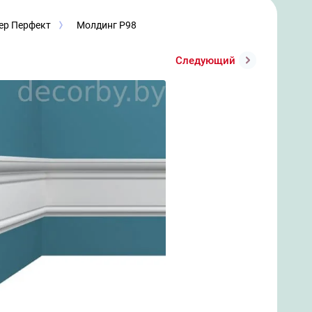
ер Перфект
Молдинг P98
Следующий