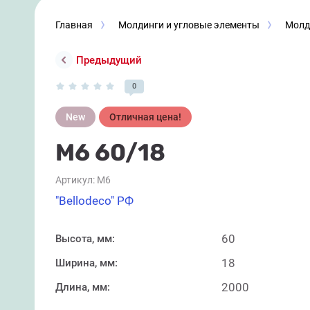
Главная
Молдинги и угловые элементы
Молд
Предыдущий
0
New
Отличная цена!
М6 60/18
Артикул:
М6
"Bellodeco" РФ
60
Высота, мм:
18
Ширина, мм:
2000
Длина, мм: