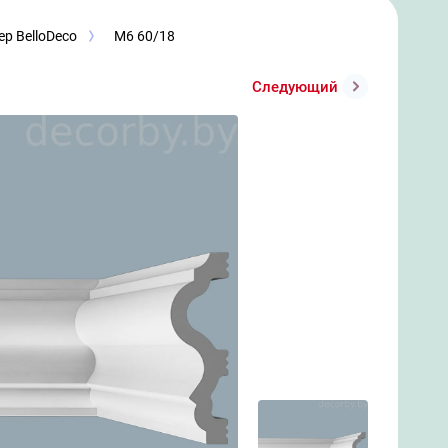
р BelloDeco
М6 60/18
Следующий