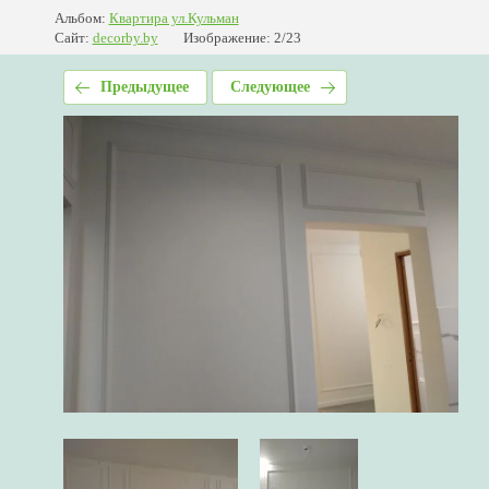
Альбом:
Квартира ул.Кульман
Сайт:
decorby.by
Изображение: 2/23
Предыдущее
Следующее